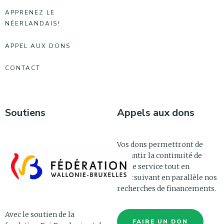
APPRENEZ LE
NÉERLANDAIS!
APPEL AUX DONS
CONTACT
Soutiens
Appels aux dons
Vos dons permettront de
garantir la continuité de
notre service tout en
poursuivant en parallèle nos
recherches de financements.
Avec le soutien de la
FAIRE UN DON