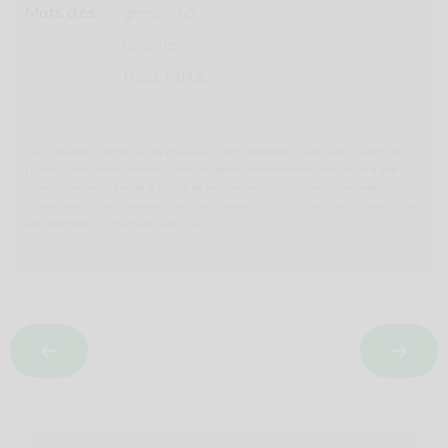
Mots clés :
grenzecho
racisme
Raza Tafilaj
Le(s) présent(s) contenu(s) de presse est (sont) reproduit(s) avec l'autorisation de
l'Editeur, tous droits réservés. Toute utilisation ultérieure doit faire l'objet d'une
autorisation spécifique de la société de gestion de droits d’auteur concernée
(Copiepresse:
info@copiepresse.be
; soit License2Publish:
info@licence2publish.be
;
soit Repropress :
info@repropress.be
)