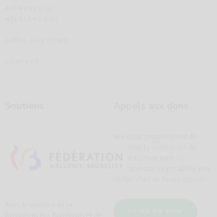
APPRENEZ LE
NÉERLANDAIS!
APPEL AUX DONS
CONTACT
Soutiens
Appels aux dons
Vos dons permettront de
garantir la continuité de
notre service tout en
poursuivant en parallèle nos
recherches de financements.
Avec le soutien de la
FAIRE UN DON
fondation Roi Baudouin et de