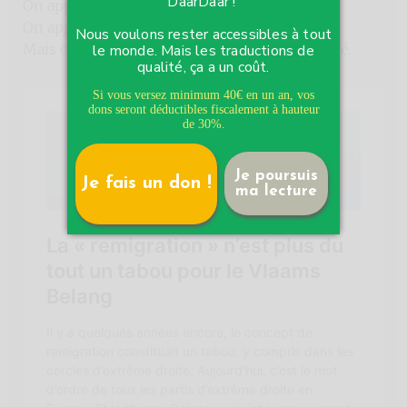
DaarDaar !
On apprend à ne pas tout entendre.
On apprend à ne pas se justifier sans cesse.
Nous voulons rester accessibles à tout
Mais on n’apprend jamais à ne pas être touché.
le monde. Mais les traductions de
qualité, ça a un coût.
Si vous versez minimum 40€ en un an, vos
dons seront déductibles fiscalement à hauteur
de 30%.
Je poursuis
Je fais un don !
ma lecture