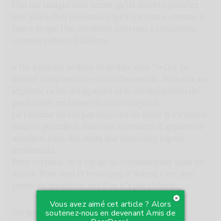
l’on fait malgré tout sentir qu’ils doivent justifier
leur place. Des personnes qui font tout « comme il
faut » et que l’on continue pourtant à considérer
comme venues d’ailleurs.
« On a encore le droit de le dire, non ? » Oui, la
liberté d’expression est fondamentale. Mais elle ne
légitime ni les amalgames ni la dévalorisation de
personnes en raison de leurs origines.
Le racisme ne fait pas toujours de bruit. Il s’insinue
dans le quotidien, dans des moments d’apparence
anodine, dans des mots que beaucoup jugent
inoffensifs.
Pour certains, ce n’est qu’un commentaire sous un
article. Pour moi et beaucoup d’autres, c’est une
partie du quotidien que l’on n’a pas choisie.
Vous avez aimé cet article ? Alors
On apprend à faire avec.
soutenez-nous en devenant Amis de