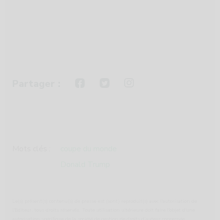
Partager :
Mots clés :
coupe du monde
Donald Trump
Le(s) présent(s) contenu(s) de presse est (sont) reproduit(s) avec l'autorisation de
l'Editeur, tous droits réservés. Toute utilisation ultérieure doit faire l'objet d'une
autorisation spécifique de la société de gestion de droits d’auteur concernée