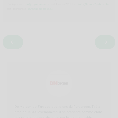
(Copiepresse:
info@copiepresse.be
; soit License2Publish:
info@licence2publish.be
;
soit Repropress :
info@repropress.be
)
De Morgen est l’un des quotidiens du Persgroep. Tiré à
près de 70.000 exemplaires, il se présente comme étant
un journal progressiste, indépendant et de qualité.