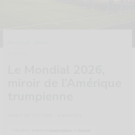
·
POLITIQUE
SPORT
12·06·26
Le Mondial 2026,
miroir de l’Amérique
trumpienne
TEMPS DE LECTURE :
3
MINUTES
Crédit photo :
(c) Photo de
Johannes Hübner
sur
Unsplash