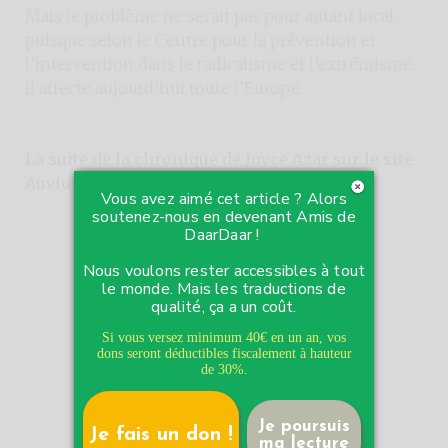
Mais le problème ne serait pas pour autant local,
puisque selon le Centre pour la prévention et
l’intervention dans le radicalisme et l’extrémisme,
il affecte aujourd’hui toute l’Europe.
La suite de la chronique de Joyce Azar sur le site
Auvio de la RTBF :
Vous avez aimé cet article ? Alors
soutenez-nous en devenant Amis de
DaarDaar !
Nous voulons rester accessibles à tout
le monde. Mais les traductions de
qualité, ça a un coût.
Si vous versez minimum 40€ en un an, vos
dons seront déductibles fiscalement à hauteur
de 30%.
Je poursuis
Je fais un don !
ma lecture