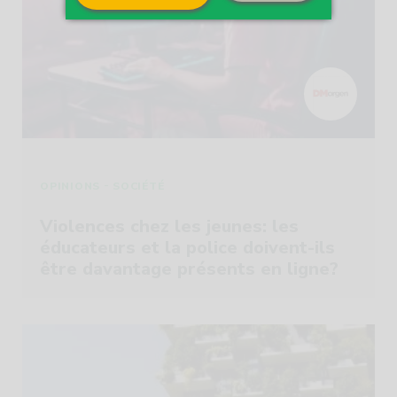
-
OPINIONS
SOCIÉTÉ
Violences chez les jeunes: les
éducateurs et la police doivent-ils
être davantage présents en ligne?