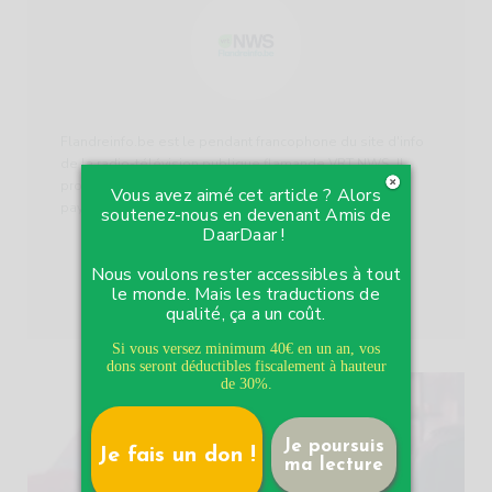
Flandreinfo.be est le pendant francophone du site d'info
de la radio-télévision publique flamande VRT NWS. Il
propose des articles et des vidéos traitant du Nord du
Vous avez aimé cet article ? Alors
pays.
soutenez-nous en devenant Amis de
DaarDaar !
Nous voulons rester accessibles à tout
ARTICLE ORIGINAL
le monde. Mais les traductions de
qualité, ça a un coût.
Si vous versez minimum 40€ en un an, vos
dons seront déductibles fiscalement à hauteur
de 30%.
Je poursuis
Je fais un don !
ma lecture