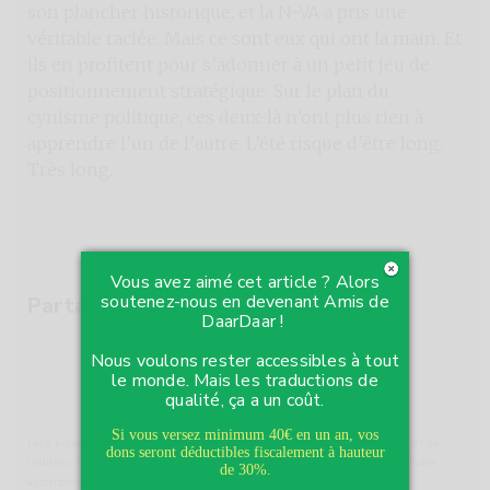
son plancher historique, et la N-VA a pris une
véritable raclée. Mais ce sont eux qui ont la main. Et
ils en profitent pour s’adonner à un petit jeu de
positionnement stratégique. Sur le plan du
cynisme politique, ces deux-là n’ont plus rien à
apprendre l’un de l’autre. L’été risque d’être long.
Très long
.
Vous avez aimé cet article ? Alors
soutenez-nous en devenant Amis de
Partager :
DaarDaar !
Nous voulons rester accessibles à tout
le monde. Mais les traductions de
qualité, ça a un coût.
Si vous versez minimum 40€ en un an, vos
Le(s) présent(s) contenu(s) de presse est (sont) reproduit(s) avec l'autorisation de
dons seront déductibles fiscalement à hauteur
l'Editeur, tous droits réservés. Toute utilisation ultérieure doit faire l'objet d'une
de 30%.
autorisation spécifique de la société de gestion de droits d’auteur concernée