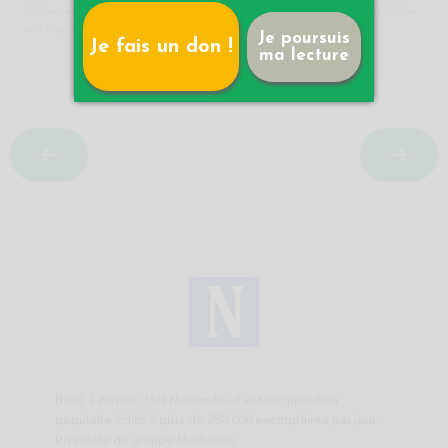
(Copiepresse:
info@copiepresse.be
; soit License2Publish:
info@licence2publish.be
;
soit Repropress :
info@repropress.be
)
Je poursuis
Je fais un don !
ma lecture
Basé à Anvers, Het Nieuwsblad est un quotidien
populaire édité à plus de 250.000 exemplaires par jour.
Propriété du groupe Mediahuis