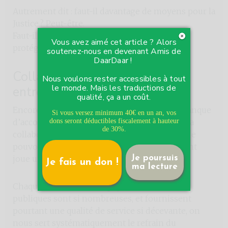
Autrement dit : faut-il davantage de moyens pour la
Justice ? Peut-être.
Faut-il mieux fixer nos priorités pour mieux
Vous avez aimé cet article ? Alors
protéger la société ? Certainement.
soutenez-nous en devenant Amis de
DaarDaar !
Collaboration boiteuse
Nous voulons rester accessibles à tout
le monde. Mais les traductions de
entre niveaux de pouvoir
qualité, ça a un coût.
Encore une chose. Dans cette question du manque
Si vous versez minimum 40€ en un an, vos
d’accompagnement psychique des détenus, la
dons seront déductibles fiscalement à hauteur
de 30%.
collaboration boiteuse entre divers niveaux de
pouvoir dont les compétences se chevauchent
joue une fois de plus un rôle délétère.
Je poursuis
Je fais un don !
ma lecture
Chaque fois, dans notre pays où les autorités
publiques sont si nombreuses, et fournissent
pourtant une qualité de service si décevante, on
nous sert systématiquement le refrain du