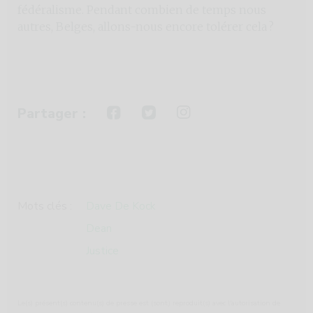
fédéralisme. Pendant combien de temps nous
autres, Belges, allons-nous encore tolérer cela ?
Partager :
Mots clés :
Dave De Kock
Dean
Justice
Le(s) présent(s) contenu(s) de presse est (sont) reproduit(s) avec l'autorisation de