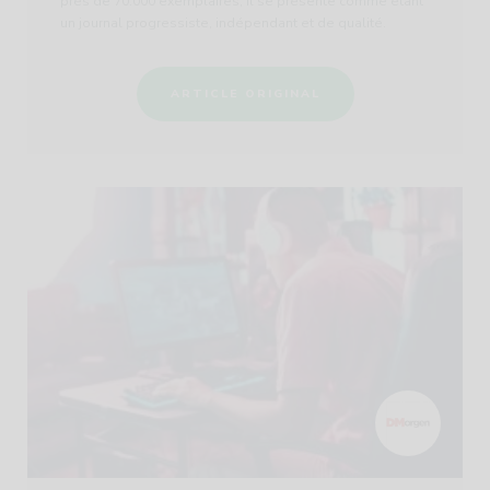
près de 70.000 exemplaires, il se présente comme étant
un journal progressiste, indépendant et de qualité.
ARTICLE ORIGINAL