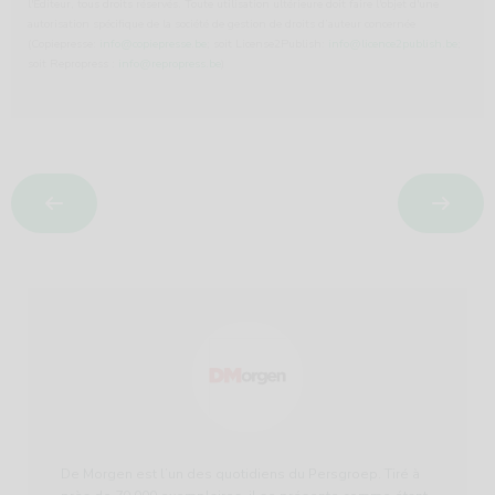
l'Editeur, tous droits réservés. Toute utilisation ultérieure doit faire l'objet d'une
autorisation spécifique de la société de gestion de droits d’auteur concernée
(Copiepresse:
info@copiepresse.be
; soit License2Publish:
info@licence2publish.be
;
soit Repropress :
info@repropress.be
)
De Morgen est l’un des quotidiens du Persgroep. Tiré à