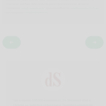
autorisation spécifique de la société de gestion de droits d’auteur concernée
(Copiepresse:
info@copiepresse.be
; soit License2Publish:
info@licence2publish.be
;
soit Repropress :
info@repropress.be
)
Tiré à environ 100.000 exemplaires, De Standaard était à
l’origine un quotidien conservateur. Quotidien généraliste