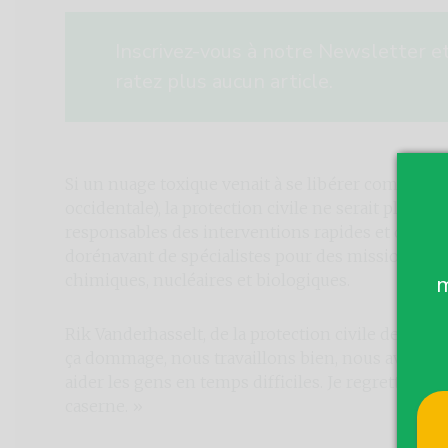
Inscrivez-vous à notre Newsletter e
ratez plus aucun article.
Si un nuage toxique venait à se libérer comme ce 
occidentale), la protection civile ne serait plus l
responsables des interventions rapides et des aide
dorénavant de spécialistes pour des missions plu
chimiques, nucléaires et biologiques.
m
Rik Vanderhasselt, de la protection civile de Liedek
ça dommage, nous travaillons bien, nous avons a
aider les gens en temps difficiles. Je regrette vra
caserne. »