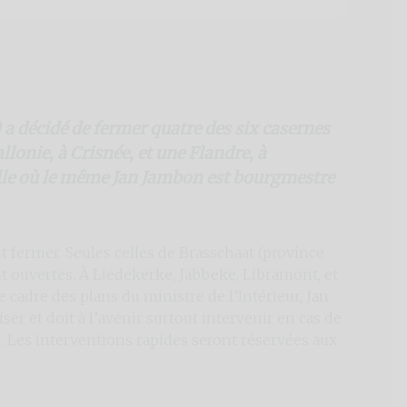
 a décidé de fermer quatre des six casernes
allonie, à Crisnée, et une Flandre, à
 ville où le même Jan Jambon est bourgmestre
nt fermer. Seules celles de Brasschaat (province
nt ouvertes. À Liedekerke, Jabbeke, Libramont, et
e cadre des plans du ministre de l’Intérieur, Jan
iser et doit à l’avenir surtout intervenir en cas de
. Les interventions rapides seront réservées aux