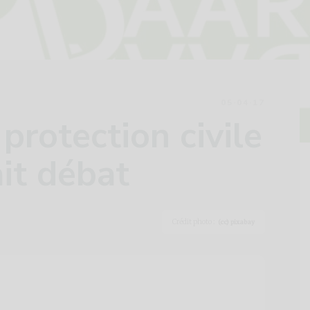
05·04·17
protection civile
it débat
Crédit photo :
(cc) pixabay