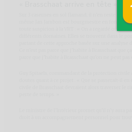
« Brasschaat arrive en tête »
Sur 3 casernes en sol flamand, il n’en reste qu’u
même Jan Jambon est bourgmestre en fonction. L
toute suspicion à la VRT : « On a regardé où se tro
différents domaines. Elles se trouvent dans le por
partant de cette approche basée sur une analyse de
Ce n’est pas parce que j’habite à Brasschaat que ça 
parce que j’habite à Brasschaat qu’on ne peut pas c
Guy Spitaels, commandant de la protection civile 
doutes quant à ce projet : « Que se passerait-il en
civile de Brasschaat devraient alors traverser le 
perte de temps. »
Le ministre de l’Intérieur promet qu’il n’y aura p
droit à un accompagnement personnel pour trouve