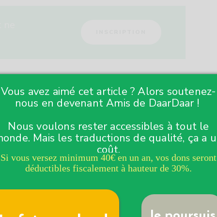
t ne
INSCRIPTION
fut le cas vendredi à Zevekote (Flandre
Vous avez aimé cet article ? Alors soutenez-
a première sur place. Les pompiers seront
nous en devenant Amis de DaarDaar !
s de première ligne. La protection civile servira
s longues et pour toutes les catastrophes
Nous voulons rester accessibles à tout le
onde. Mais les traductions de qualité, ça a 
coût.
Si vous versez minimum 40€ en un an, vos dons seront
erke, réagit : « Après 32 ans de service, je trouve
déductibles fiscalement à hauteur de 30%.
ussi beaucoup de travail. Nous sommes là pour
iment qu’ils aient décidé de supprimer la
Je poursuis