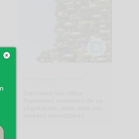
-
ENVIRONNEMENT
SOCIÉTÉ
un
Canicules: les villes
flamandes sommées de se
végétaliser, mais sans les
moyens nécessaires