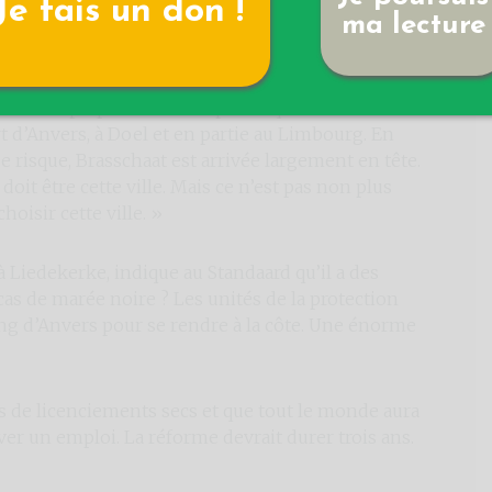
Je fais un don !
ma lecture
ne, à Brasschaat. Brasschaat… une commune où le
e ministre a cependant voulu couper court à
uvent la plupart des entreprises qui sont liées aux
t d’Anvers, à Doel et en partie au Limbourg. En
 risque, Brasschaat est arrivée largement en tête.
doit être cette ville. Mais ce n’est pas non plus
hoisir cette ville. »
à Liedekerke, indique au Standaard qu’il a des
 cas de marée noire ? Les unités de la protection
ring d’Anvers pour se rendre à la côte. Une énorme
as de licenciements secs et que tout le monde aura
r un emploi. La réforme devrait durer trois ans.