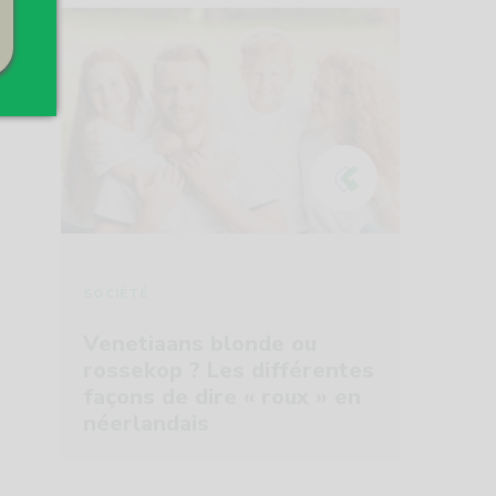
SOCIÉTÉ
Venetiaans blonde ou
rossekop ? Les différentes
façons de dire « roux » en
néerlandais