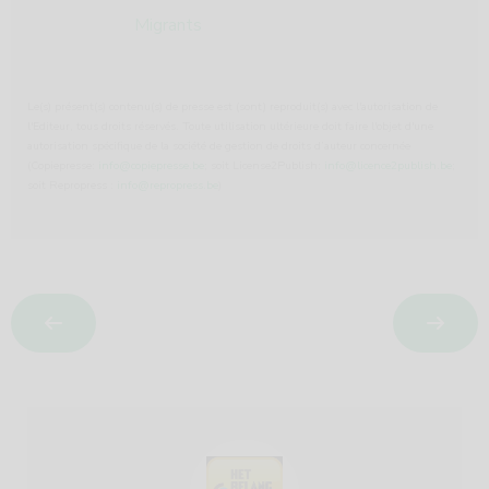
Migrants
Le(s) présent(s) contenu(s) de presse est (sont) reproduit(s) avec l'autorisation de
l'Editeur, tous droits réservés. Toute utilisation ultérieure doit faire l'objet d'une
autorisation spécifique de la société de gestion de droits d’auteur concernée
(Copiepresse:
info@copiepresse.be
; soit License2Publish:
info@licence2publish.be
;
soit Repropress :
info@repropress.be
)