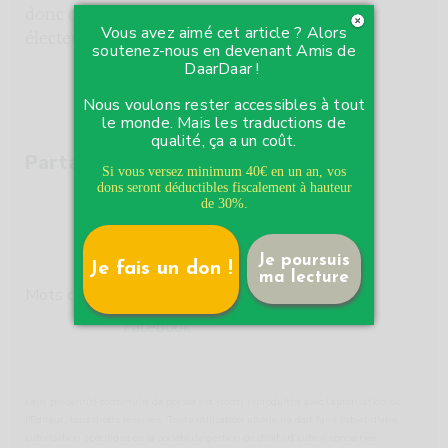
donc d’être zappés non seulement par les
Vous avez aimé cet article ? Alors
électeurs, mais aussi par la technologie.
soutenez-nous en devenant Amis de
DaarDaar !
Nous voulons rester accessibles à tout
le monde. Mais les traductions de
qualité, ça a un coût.
Partager :
Si vous versez minimum 40€ en un an, vos
dons seront déductibles fiscalement à hauteur
de 30%.
Je poursuis
Je fais un don !
ma lecture
Mots clés :
Elections communales
Facebook
Le(s) présent(s) contenu(s) de presse est (sont) reproduit(s) avec l'autorisation de
l'Editeur, tous droits réservés. Toute utilisation ultérieure doit faire l'objet d'une
autorisation spécifique de la société de gestion de droits d’auteur concernée