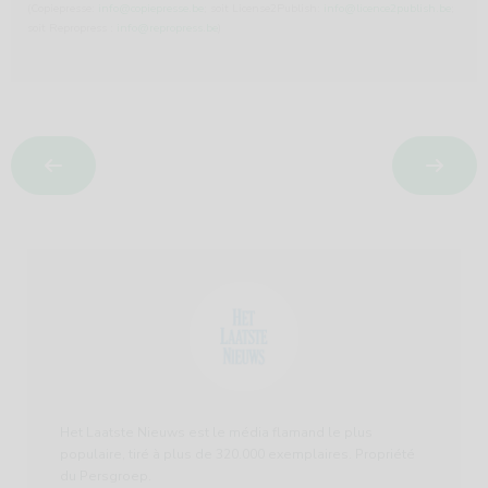
(Copiepresse:
info@copiepresse.be
; soit License2Publish:
info@licence2publish.be
;
soit Repropress :
info@repropress.be
)
Het Laatste Nieuws est le média flamand le plus
populaire, tiré à plus de 320.000 exemplaires. Propriété
du Persgroep.