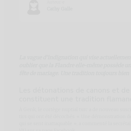
Auteur⸱e
Cathy Galle
La vague d’indignation qui vise actuellement
oublier que la Flandre elle-même possède une 
fête de mariage. Une tradition toujours bien 
Les détonations de canons et de 
constituent une tradition flaman
À Genk, le cortège nuptial turc a de nouveau sus
tirs qui ont été décochés. « Une démonstration 
qui se sent inattaquable », a commenté la secrétai
VA) sur sa page Facebook.