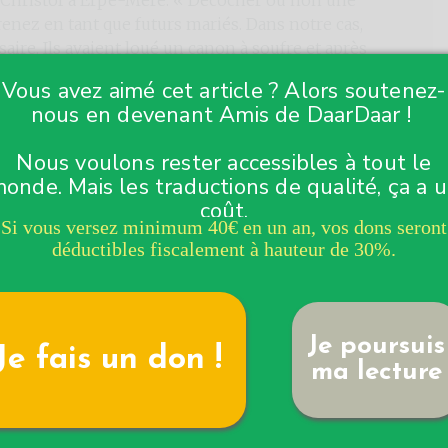
prenez en tant que futurs mariés. Dans notre cas,
aire. Ils avaient loué un canon à soufre et après
 flots, ils ont pris une petite cuiller et ont
Vous avez aimé cet article ? Alors soutenez-
ier du canon orgue. Ils ont ensuite frappé de
nous en devenant Amis de DaarDaar !
jusqu’à ce qu’il explose. » Des détonations
dre dans un rayon très large autour du lieu de la
Nous voulons rester accessibles à tout le
onde. Mais les traductions de qualité, ça a 
coût.
rtaines personnes à porter plainte, se souvient
Si vous versez minimum 40€ en un an, vos dons seront
e mais lorsque les agents ont vu que nos amis
déductibles fiscalement à hauteur de 30%.
on communale, nous avons surtout eu droit à des
question sont même restés pour boire une bière. »
rlotte et le pantalon de Christof ont été brûlés
ans la chaussée avec du soufre.
Je poursuis
Je fais un don !
ma lecture
tives communales, les communes peuvent choisir