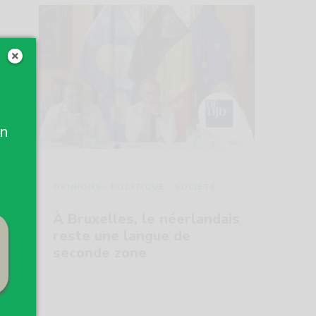
un
-
-
OPINIONS
POLITIQUE
SOCIÉTÉ
À Bruxelles, le néerlandais
reste une langue de
seconde zone