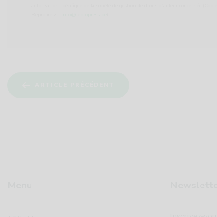
autorisation spécifique de la société de gestion de droits d’auteur concernée (Copi
Repropress :
info@repropress.be
)
ARTICLE PRÉCÉDENT
Menu
Newslett
Inscrivez-vou