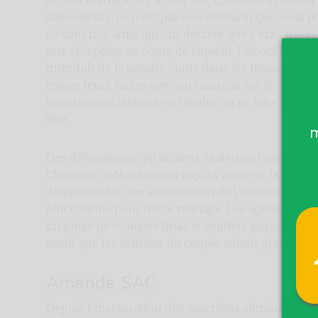
salve de tirs, ce n’est pas une décision que vous 
ce sont nos amis qui ont décrété que c’était nécess
une réception au cours de laquelle l’alcool a coulé à
introduit de la poudre jaune dans les tuyaux en ac
toutes leurs forces avec un marteau sur le canon, 
tonitruantes allaient en résulter et se faire enten
fête.
m
Des détonations qui allaient également inciter ce
Charlotte. « Nous avons reçu la visite de la polic
disposaient d’une autorisation de l’administrati
félicitations pour notre mariage. Les agents en 
En guise de bouquet final, le soutien-gorge de Cha
avant que les initiales du couple soient gravées d
Amende SAC
Depuis l’instauration des sanctions administra