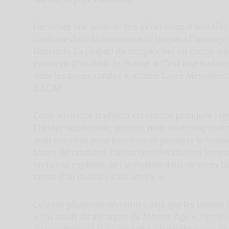
Décocher une salve de tirs à l’occasion d’une fête
coutume dont la communauté turque a l’apanage. 
flamande. La plupart du temps, c’est un canon qui e
émanent d’un fusil de chasse. « C’est une traditio
dans les zones rurales », estime Laure Messiaen
(LECA).
Cette ancienne tradition est encore pratiquée ré
Flandre occidentale, surtout, mais beaucoup moin
avait autrefois pour fonction de protéger le bonh
fortes détonations étaient censées chasser les mauv
on faisait exploser de l’acétylène dans de vieux bi
rayon d’au moins 3 kilomètres. »
Cela fait plusieurs décennies déjà que les bidons 
« On aurait dit un orgue du Moyen-Âge », rigole C
de son mariage. Il y a cinq ans, Charlotte épousa