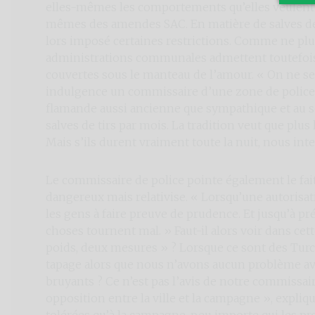
elles-mêmes les comportements qu’elles veulent 
mêmes des amendes SAC. En matière de salves d
lors imposé certaines restrictions. Comme ne plus
administrations communales admettent toutefois q
couvertes sous le manteau de l’amour. « On ne se m
indulgence un commissaire d’une zone de police d
flamande aussi ancienne que sympathique et au se
salves de tirs par mois. La tradition veut que plus
Mais s’ils durent vraiment toute la nuit, nous inte
Le commissaire de police pointe également le fait
dangereux mais relativise. « Lorsqu’une autoris
les gens à faire preuve de prudence. Et jusqu’à pr
choses tournent mal. » Faut-il alors voir dans ce
poids, deux mesures » ? Lorsque ce sont des Turc
tapage alors que nous n’avons aucun problème av
bruyants ? Ce n’est pas l’avis de notre commissair
opposition entre la ville et la campagne », expliqu
tolérées qu’à la campagne, peu importe qui les pr