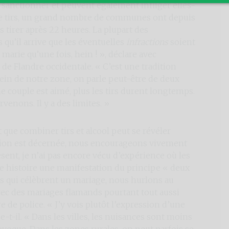
sanctionner et peuvent également infliger elles-
e tirs, un grand nombre de communes ont depuis
 tirer après 22 heures. La plupart des
u’il arrive que les éventuelles
infractions
soient
arie qu’une fois, hein ! », déclare avec
e Flandre occidentale. « C’est une tradition
in de notre zone, on parle peut-être de deux
 le couple est aimé, plus les tirs durent longtemps.
rvenons. Il y a des limites. »
 que combiner tirs et alcool peut se révéler
ation est décernée, nous encourageons vivement
ésent, je n’ai pas encore vécu d’expérience où les
tte histoire une manifestation du principe « deux
s qui célèbrent un mariage, nous hurlons au
ec des mariages flamands pourtant tout aussi
e de police. « J’y vois plutôt l’expression d’une
e-t-il. « Dans les villes, les nuisances sont moins
ovoque. Dans les zones rurales, on peut parfois se