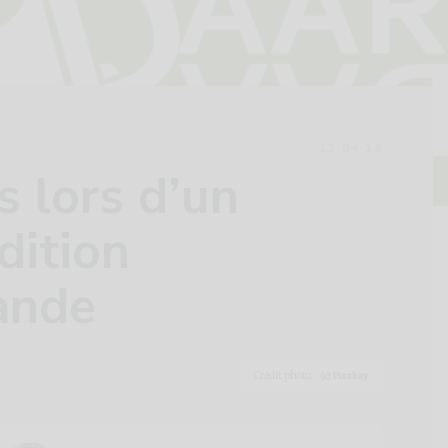
12·04·18
s lors d’un
dition
ande
Crédit photo :
(c) Pixabay