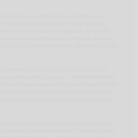
 de mariage ne constitue pas, toutefois, une
C’est également une très ancienne tradition
st utilisé mais il arrive également que les tirs
n qui est encore très vivace en Flandre, surtout
 du Landelijk Expertisecentrum Alledaags Erfgoed
gulièrement dans les provinces d’Anvers et de
s en province de Limbourg. « Cette salve de tirs
eur des jeunes mariés », explique Messiaen. « Les
ais esprits et les forces occultes. Par le passé,
dons à lait. La déflagration s’entendait dans un
à lait ont été remplacés par des canons à soufre.
harlotte en repensant aux tirs décochés la veille
it Christof à Erpe-Mere. « Décocher ou non une