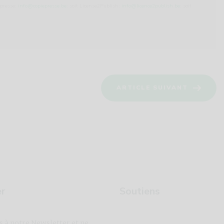
epresse:
info@copiepresse.be
; soit License2Publish:
info@licence2publish.be
; soit
ARTICLE SUIVANT
er
Soutiens
s à notre Newsletter et ne