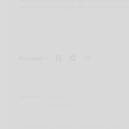
permettre des choses qui déboucheraient automat
Partager :
Mots clés :
Turquie
Zuhal Demir
Le(s) présent(s) contenu(s) de presse est (sont) reproduit(s) avec l'autorisation de l'