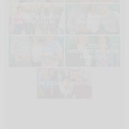
WhatsApp-Image-2025-
PXL 20250603
06-04-at-07.51.04
184105133-EDIT
PXL 20250603
PXL 20250603
184928494.PORTRAIT.OR
184137592-EDIT
IGINAL-EDIT
PXL 20250603 193025502