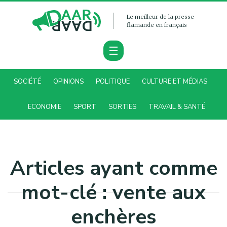
Le meilleur de la presse
flamande en français
SOCIÉTÉ
OPINIONS
POLITIQUE
CULTURE ET MÉDIAS
ECONOMIE
SPORT
SORTIES
TRAVAIL & SANTÉ
Articles ayant comme
mot-clé : vente aux
enchères