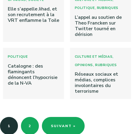
,
Elle s’appelle Jihad, et
POLITIQUE
RUBRIQUES
son recrutement à la
L’appel au soutien de
VRT enflamme la Toile
Theo Francken sur
Twitter tourné en
dérision
,
POLITIQUE
CULTURE ET MÉDIAS
,
Catalogne : des
OPINIONS
RUBRIQUES
flamingants
Réseaux sociaux et
dénoncent l’hypocrisie
médias, complices
de la N-VA
involontaires du
terrorisme
1
2
SUIVANT »