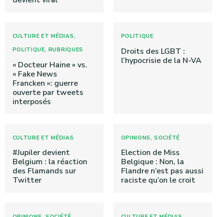
devient viral
,
CULTURE ET MÉDIAS
POLITIQUE
,
POLITIQUE
RUBRIQUES
Droits des LGBT :
l’hypocrisie de la N-VA
« Docteur Haine » vs.
« Fake News
Francken »: guerre
ouverte par tweets
interposés
,
CULTURE ET MÉDIAS
OPINIONS
SOCIÉTÉ
#Jupiler devient
Election de Miss
Belgium : la réaction
Belgique : Non, la
des Flamands sur
Flandre n’est pas aussi
Twitter
raciste qu’on le croit
,
,
OPINIONS
SOCIÉTÉ
CULTURE ET MÉDIAS