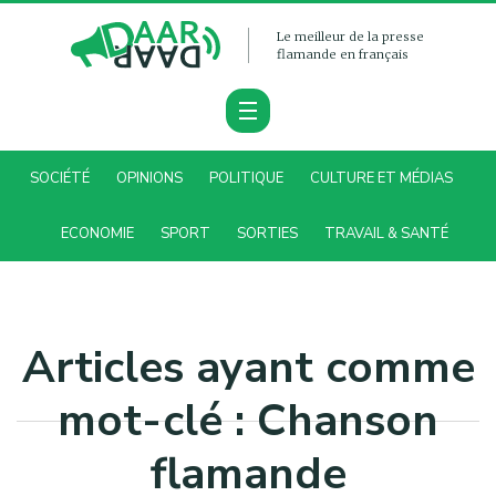
Le meilleur de la presse
flamande en français
SOCIÉTÉ
OPINIONS
POLITIQUE
CULTURE ET MÉDIAS
ECONOMIE
SPORT
SORTIES
TRAVAIL & SANTÉ
Articles ayant comme
mot-clé : Chanson
flamande