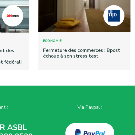
ECONOMIE
Fermeture des commerces : Bpost
nt des
échoue à son stress test
 fédéral!
nt :
Via Paypal :
R ASBL