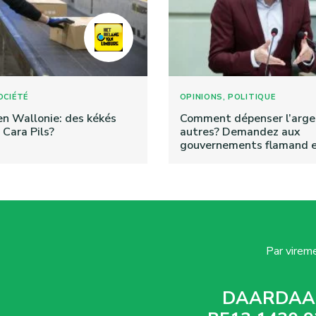
,
OCIÉTÉ
OPINIONS
POLITIQUE
en Wallonie: des kékés
Comment dépenser l’arge
 Cara Pils?
autres? Demandez aux
gouvernements flamand et
Par vireme
DAARDAA