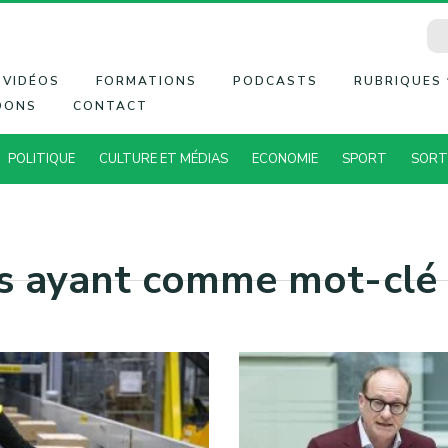
VIDÉOS
FORMATIONS
PODCASTS
RUBRIQUES
DONS
CONTACT
POLITIQUE
CULTURE ET MÉDIAS
ECONOMIE
SPORT
SORT
es ayant comme mot-clé 