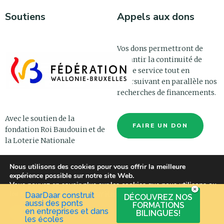
Soutiens
Appels aux dons
Vos dons permettront de
garantir la continuité de
notre service tout en
poursuivant en parallèle nos
recherches de financements.
Avec le soutien de la
FAIRE UN DON
fondation Roi Baudouin et de
la Loterie Nationale
Nous utilisons des cookies pour vous offrir la meilleure
expérience possible sur notre site Web.
Vous pouvez en savoir plus sur les cookies que nous utilisons ou
les désactiver dans les
paramètres
.
DaarDaar construit
DÉCOUVREZ NOS
aussi des ponts
FORMATIONS
en entreprises et dans
BILINGUES!
Accepter
© DAARDAAR ASBL 2021 -
MENTIONS LÉGALES
-
VIE PRIVÉE
les écoles